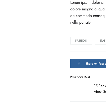
Lorem ipsum dolor sit 
dolore magna aliqua. 
ea commodo consequat.
nulla pariatur.
FASHION
STAF
Share on Face
PREVIOUS POST
Post
15 Reas
About S
navigati