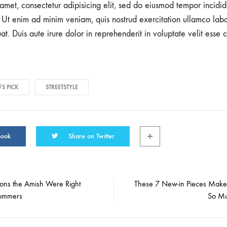
amet, consectetur adipisicing elit, sed do eiusmod tempor incidid
Ut enim ad minim veniam, quis nostrud exercitation ullamco labori
 Duis aute irure dolor in reprehenderit in voluptate velit esse c
FS PICK
STREETSTYLE
book
Share on Twitter
ons the Amish Were Right
These 7 New-in Pieces Mak
ummers
So Mu
on