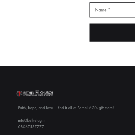
Faith, hope, and love – find it all at Bethel AG’s gift store!
info@bethelag.in
08067537777