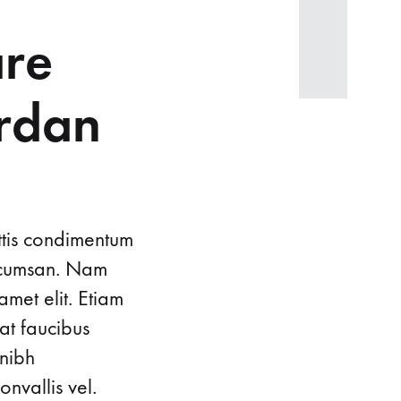
are
ordan
ttis condimentum
accumsan. Nam
amet elit. Etiam
at faucibus
 nibh
nvallis vel.