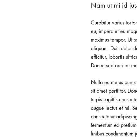
Nam ut mi id just
Curabitur varius torto
eu, imperdiet eu magn
maximus tempor. Ut sod
aliquam. Duis dolor do
efficitur, lobortis ult
Donec sed orci eu ma
Nulla eu metus purus. 
sit amet porttitor. Do
turpis sagittis consec
augue lectus et mi. Se
consectetur adipiscin
fermentum ex pretium.
finibus condimentum j