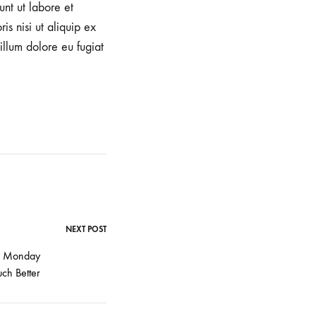
unt ut labore et
s nisi ut aliquip ex
illum dolore eu fugiat
NEXT POST
e Monday
ch Better