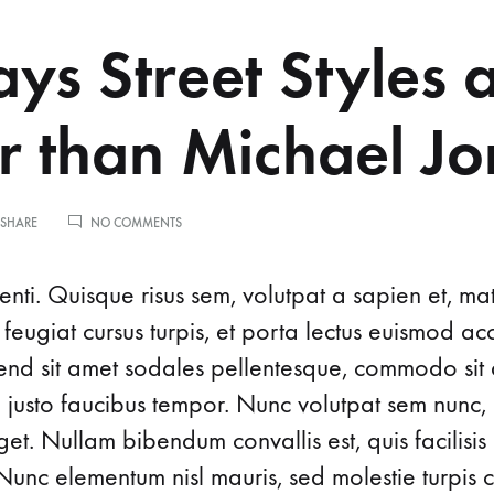
ys Street Styles 
r than Michael J
ON
 SHARE
NO COMMENTS
13
WAYS
STREET
nti. Quisque risus sem, volutpat a sapien et, ma
STYLES
ARE
 feugiat cursus turpis, et porta lectus euismod 
COOLER
ifend sit amet sodales pellentesque, commodo sit 
THAN
MICHAEL
d justo faucibus tempor. Nunc volutpat sem nunc, 
JORDAN
t. Nullam bibendum convallis est, quis facilisis
Nunc elementum nisl mauris, sed molestie turpis co