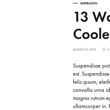
INSPIRATION
13 Wa
Coole
AUGUST 23, 2018
0
Suspendisse pote
est. Suspendisse
felis ipsum, ele
convallis urna i
magna rutrum ege
ullamcorper in. 