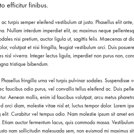
o efficitur finibus.
r ac turpis semper eleifend vestibulum at justo. Phasellus elit ante
a. Nullam interdum imperdiet elit, ac maximus neque pellentesqu
ales nisi pretium, auctor ligula ut, sagittis felis. Maecenas at d
lor, volutpat et nisi fringilla, feugiat vestibulum orci. Duis posuer
rices nisl viverra. Integer lectus ligula, imperdiet non purus non, con
gna tristique bibendum.
Phasellus fringilla urna vel turpis pulvinar sodales. Suspendisse
nec faucibus odio purus, vel convallis tellus eleifend ac. Duis pel
tetur. Aenean mollis, enim id faucibus volutpat, arcu metus pharetr
d orci diam, molestie vitae nisl et, luctus tempor dolor. Lorem ips
g elit. Curabitur vel tempus odio. Nam molestie ipsum sit amet en
 Etiam auctor fermentum lacus, quis commodo massa. Vestibulum 
usto nam sollicitudin malesuada sem, non euismod mi maximus sit