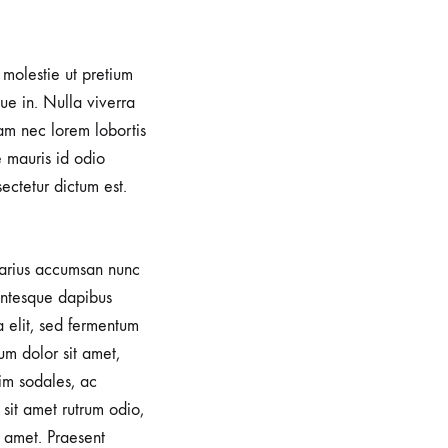
, molestie ut pretium
e in. Nulla viverra
iam nec lorem lobortis
e mauris id odio
sectetur dictum est.
 varius accumsan nunc
lentesque dapibus
a elit, sed fermentum
um dolor sit amet,
im sodales, ac
sit amet rutrum odio,
 amet. Praesent